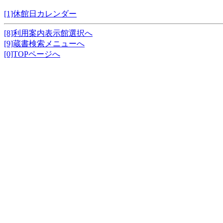
[1]休館日カレンダー
[8]利用案内表示館選択へ
[9]蔵書検索メニューへ
[0]TOPページへ