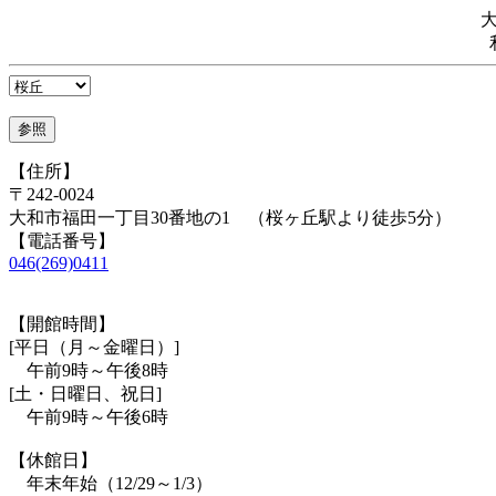
【住所】
〒242-0024
大和市福田一丁目30番地の1 （桜ヶ丘駅より徒歩5分）
【電話番号】
046(269)0411
【開館時間】
[平日（月～金曜日）]
午前9時～午後8時
[土・日曜日、祝日]
午前9時～午後6時
【休館日】
年末年始（12/29～1/3）