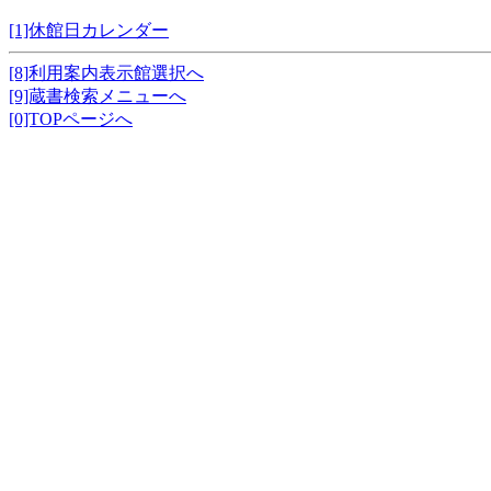
[1]休館日カレンダー
[8]利用案内表示館選択へ
[9]蔵書検索メニューへ
[0]TOPページへ