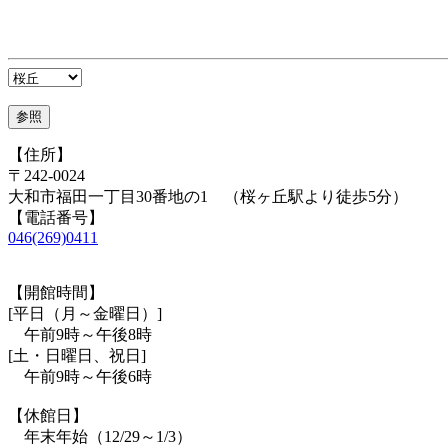
【住所】
〒242-0024
大和市福田一丁目30番地の1 （桜ヶ丘駅より徒歩5分）
【電話番号】
046(269)0411
【開館時間】
[平日（月～金曜日）]
午前9時～午後8時
[土・日曜日、祝日]
午前9時～午後6時
【休館日】
年末年始（12/29～1/3）