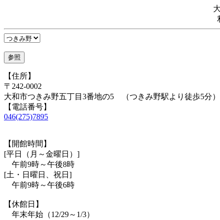
【住所】
〒242-0002
大和市つきみ野五丁目3番地の5 （つきみ野駅より徒歩5分）
【電話番号】
046(275)7895
【開館時間】
[平日（月～金曜日）]
午前9時～午後8時
[土・日曜日、祝日]
午前9時～午後6時
【休館日】
年末年始（12/29～1/3）