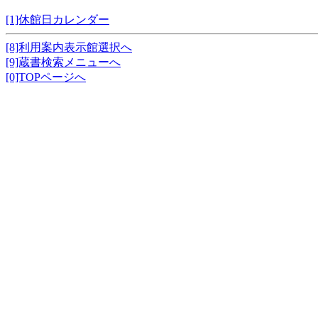
[1]休館日カレンダー
[8]利用案内表示館選択へ
[9]蔵書検索メニューへ
[0]TOPページへ