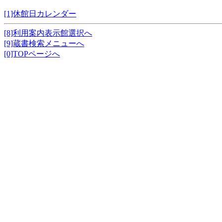
[1]休館日カレンダー
[8]利用案内表示館選択へ
[9]蔵書検索メニューへ
[0]TOPページへ