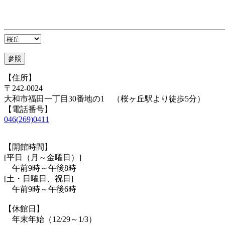
【住所】
〒242-0024
大和市福田一丁目30番地の1 （桜ヶ丘駅より徒歩5分）
【電話番号】
046(269)0411
【開館時間】
[平日（月～金曜日）]
午前9時～午後8時
[土・日曜日、祝日]
午前9時～午後6時
【休館日】
年末年始（12/29～1/3）