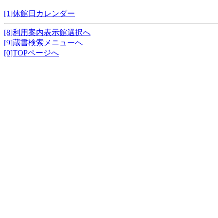
[1]休館日カレンダー
[8]利用案内表示館選択へ
[9]蔵書検索メニューへ
[0]TOPページへ