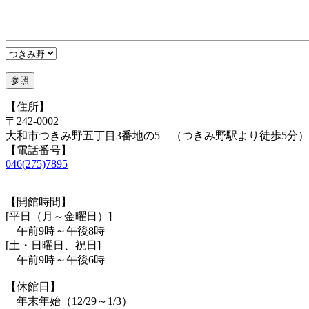
【住所】
〒242-0002
大和市つきみ野五丁目3番地の5 （つきみ野駅より徒歩5分）
【電話番号】
046(275)7895
【開館時間】
[平日（月～金曜日）]
午前9時～午後8時
[土・日曜日、祝日]
午前9時～午後6時
【休館日】
年末年始（12/29～1/3）