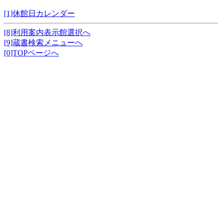
[1]休館日カレンダー
[8]利用案内表示館選択へ
[9]蔵書検索メニューへ
[0]TOPページへ