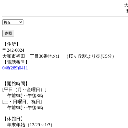
【住所】
〒242-0024
大和市福田一丁目30番地の1 （桜ヶ丘駅より徒歩5分）
【電話番号】
046(269)0411
【開館時間】
[平日（月～金曜日）]
午前9時～午後8時
[土・日曜日、祝日]
午前9時～午後6時
【休館日】
年末年始（12/29～1/3）