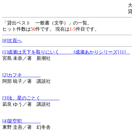
「貸出ベスト 一般書（文学）」の一覧。
ヒット件数は
50
件です。 現在は
1-5
件目です。
[#]次頁へ
[1]成瀬は天下を取りにいく [成瀬あかりシリーズ] [1]
宮島 未奈／著 新潮社
[2]カフネ
阿部 暁子／著 講談社
[3]汝、星のごとく
凪良 ゆう／著 講談社
[4]架空犯
東野 圭吾／著 幻冬舎