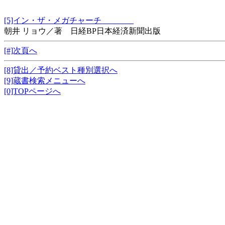
[5]イン・ザ・メガチャーチ
朝井 リョウ／著 日経BP日本経済新聞出版
[#]次頁へ
[8]貸出／予約ベスト種別選択へ
[9]蔵書検索メニューへ
[0]TOPページへ