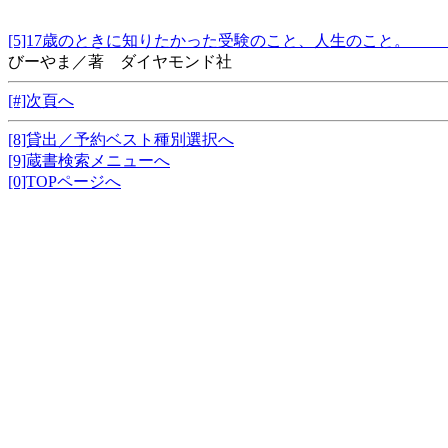
[5]17歳のときに知りたかった受験のこと、人生のこ
びーやま／著 ダイヤモンド社
[#]次頁へ
[8]貸出／予約ベスト種別選択へ
[9]蔵書検索メニューへ
[0]TOPページへ