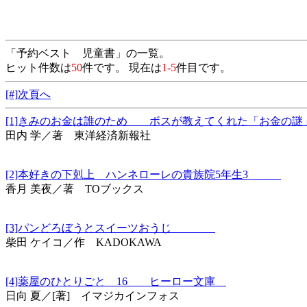
「予約ベスト 児童書」の一覧。
ヒット件数は
50
件です。 現在は
1-5
件目です。
[#]次頁へ
[1]きみのお金は誰のため ボスが教えてくれた「お金
田内 学／著 東洋経済新報社
[2]本好きの下剋上 ハンネローレの貴族院5年生3
香月 美夜／著 TOブックス
[3]パンどろぼうとスイーツおうじ
柴田 ケイコ／作 KADOKAWA
[4]薬屋のひとりごと 16 ヒーロー文庫
日向 夏／[著] イマジカインフォス