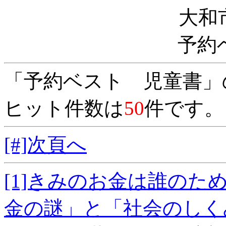
大和
予約
「予約ベスト 児童書」
ヒット件数は
50
件です。
[#]次頁へ
[1]きみのお金は誰の
金の謎」と「社会の