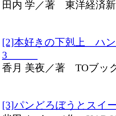
田内 学／著 東洋経済
[2]本好きの下剋上 ハ
3
香月 美夜／著 TOブッ
[3]パンどろぼう