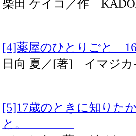
柴田 ケイコ／作 KADO
[4]薬屋のひとりごと
日向 夏／[著] イマジ
[5]17歳のときに知り
と。