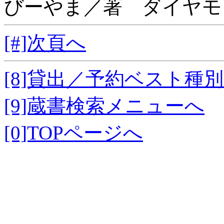
びーやま／著 ダイヤモ
[#]次頁へ
[8]貸出／予約ベスト種
[9]蔵書検索メニューへ
[0]TOPページへ