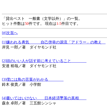
「貸出ベスト 一般書（文学以外）」の一覧。
ヒット件数は
50
件です。 現在は
1-5
件目です。
[#]次頁へ
[1]嫌われる勇気 自己啓発の源流「アドラー」の教え
岸見 一郎／著 ダイヤモンド社
[2]頭のいい人が話す前に考えていること
安達 裕哉／著 ダイヤモンド社
[3]僕には鳥の言葉がわかる
鈴木 俊貴／著 小学館
[4]書いてはいけない 日本経済墜落の真相
森永 卓郎／著 三五館シンシャ