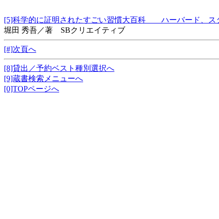
[5]科学的に証明されたすごい習慣大百科 ハーバード
堀田 秀吾／著 SBクリエイティブ
[#]次頁へ
[8]貸出／予約ベスト種別選択へ
[9]蔵書検索メニューへ
[0]TOPページへ