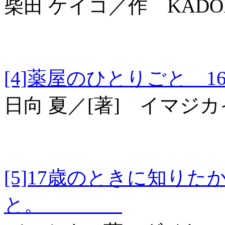
柴田 ケイコ／作 KADO
[4]薬屋のひとりごと
日向 夏／[著] イマジ
[5]17歳のときに知り
と。