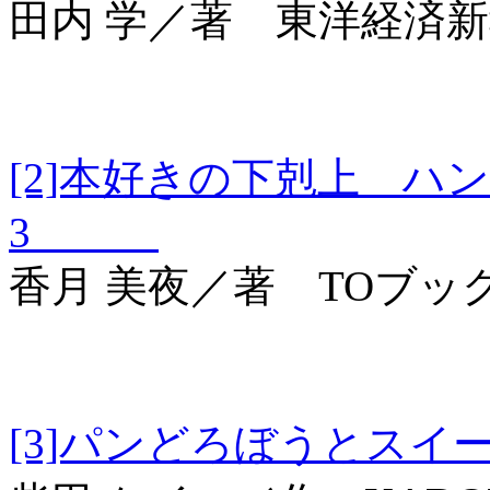
田内 学／著 東洋経済
[2]本好きの下剋上 ハ
3
香月 美夜／著 TOブッ
[3]パンどろぼう