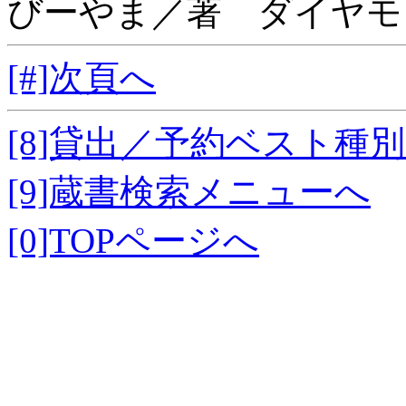
びーやま／著 ダイヤモ
[#]次頁へ
[8]貸出／予約ベスト種
[9]蔵書検索メニューへ
[0]TOPページへ