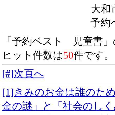
大和
予約
「予約ベスト 児童書」
ヒット件数は
50
件です。
[#]次頁へ
[1]きみのお金は誰の
金の謎」と「社会の