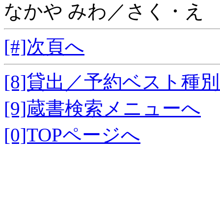
なかや みわ／さく・え
[#]次頁へ
[8]貸出／予約ベスト種
[9]蔵書検索メニューへ
[0]TOPページへ