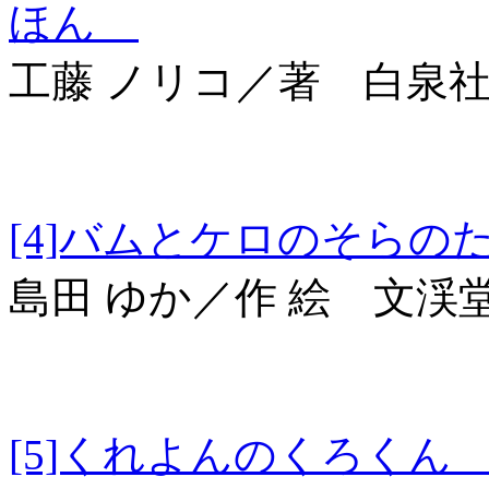
ほん
工藤 ノリコ／著 白泉
[4]バムとケロの
島田 ゆか／作 絵 文渓
[5]くれよんのくろ