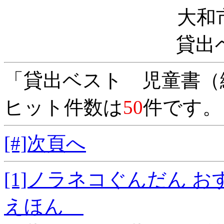
大和
貸出
「貸出ベスト 児童書（
ヒット件数は
50
件です。
[#]次頁へ
[1]ノラネコぐんだん
えほん