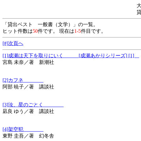
「貸出ベスト 一般書（文学）」の一覧。
ヒット件数は
50
件です。 現在は
1-5
件目です。
[#]次頁へ
[1]成瀬は天下を取りにいく [成瀬あかりシリーズ] [1]
宮島 未奈／著 新潮社
[2]カフネ
阿部 暁子／著 講談社
[3]汝、星のごとく
凪良 ゆう／著 講談社
[4]架空犯
東野 圭吾／著 幻冬舎