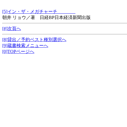
[5]イン・ザ・メガチャーチ
朝井 リョウ／著 日経BP日本経済新聞出版
[#]次頁へ
[8]貸出／予約ベスト種別選択へ
[9]蔵書検索メニューへ
[0]TOPページへ