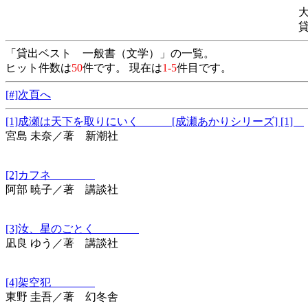
「貸出ベスト 一般書（文学）」の一覧。
ヒット件数は
50
件です。 現在は
1-5
件目です。
[#]次頁へ
[1]成瀬は天下を取りにいく [成瀬あかりシリーズ] [1]
宮島 未奈／著 新潮社
[2]カフネ
阿部 暁子／著 講談社
[3]汝、星のごとく
凪良 ゆう／著 講談社
[4]架空犯
東野 圭吾／著 幻冬舎