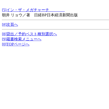
[5]イン・ザ・メガチャーチ
朝井 リョウ／著 日経BP日本経済新聞出版
[#]次頁へ
[8]貸出／予約ベスト種別選択へ
[9]蔵書検索メニューへ
[0]TOPページへ