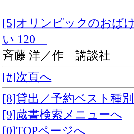
[5]オリンピックの
い 120
斉藤 洋／作 講談社
[#]次頁へ
[8]貸出／予約ベスト種
[9]蔵書検索メニューへ
[0]TOPページへ