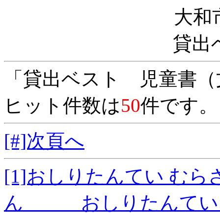
大和
貸出
「貸出ベスト 児童書（
ヒット件数は
50
件です。
[#]次頁へ
[1]おしりたんてい む
ん おしりたんていシ