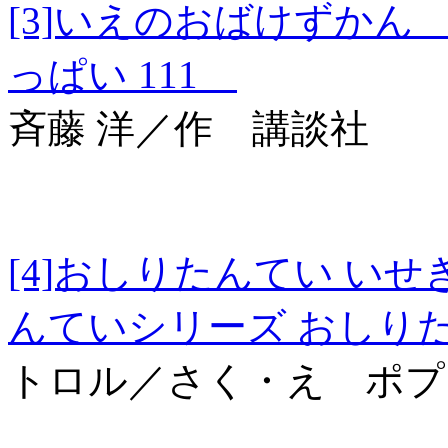
[3]いえのおばけずか
っぱい 111
斉藤 洋／作 講談社
[4]おしりたんてい 
んていシリーズ おしり
トロル／さく・え ポプ