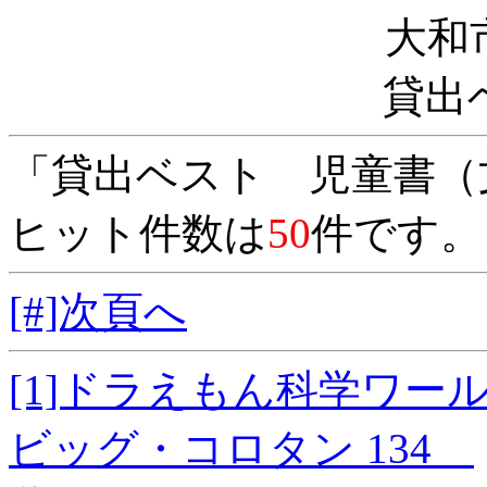
大和
貸出
「貸出ベスト 児童書（
ヒット件数は
50
件です。
[#]次頁へ
[1]ドラえもん科学
ビッグ・コロタン 134