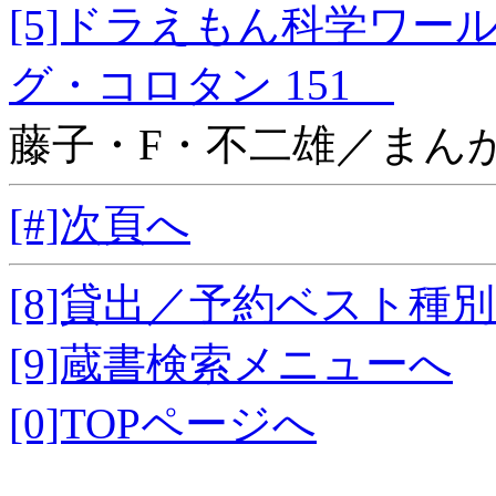
[5]ドラえもん科学ワ
グ・コロタン 151
藤子・F・不二雄／まん
[#]次頁へ
[8]貸出／予約ベスト種
[9]蔵書検索メニューへ
[0]TOPページへ