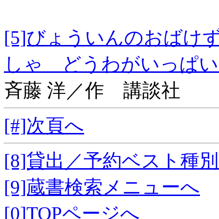
[5]びょういんのおば
しゃ どうわがいっぱい 
斉藤 洋／作 講談社
[#]次頁へ
[8]貸出／予約ベスト種
[9]蔵書検索メニューへ
[0]TOPページへ