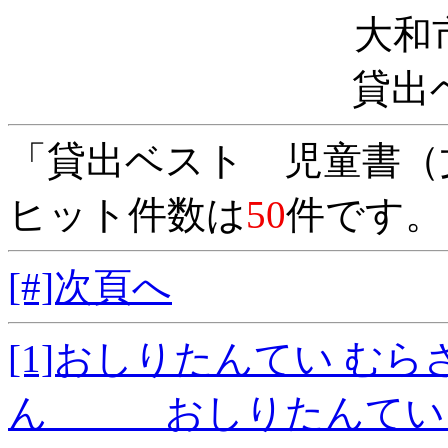
大和
貸出
「貸出ベスト 児童書（
ヒット件数は
50
件です。
[#]次頁へ
[1]おしりたんてい む
ん おしりたんていシ