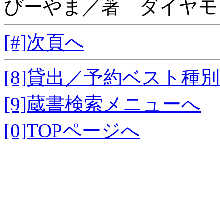
びーやま／著 ダイヤモ
[#]次頁へ
[8]貸出／予約ベスト種
[9]蔵書検索メニューへ
[0]TOPページへ