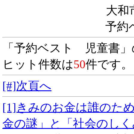
大和
予約
「予約ベスト 児童書」
ヒット件数は
50
件です。
[#]次頁へ
[1]きみのお金は誰の
金の謎」と「社会の