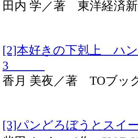
田内 学／著 東洋経済
[2]本好きの下剋上 ハ
3
香月 美夜／著 TOブッ
[3]パンどろぼう