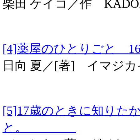
柴田 ケイコ／作 KADO
[4]薬屋のひとりごと
日向 夏／[著] イマジ
[5]17歳のときに知り
と。