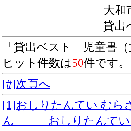
大和
貸出
「貸出ベスト 児童書（
ヒット件数は
50
件です。
[#]次頁へ
[1]おしりたんてい む
ん おしりたんていシ