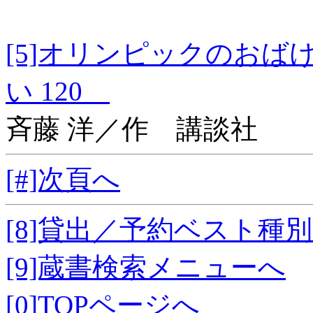
[5]オリンピックの
い 120
斉藤 洋／作 講談社
[#]次頁へ
[8]貸出／予約ベスト種
[9]蔵書検索メニューへ
[0]TOPページへ