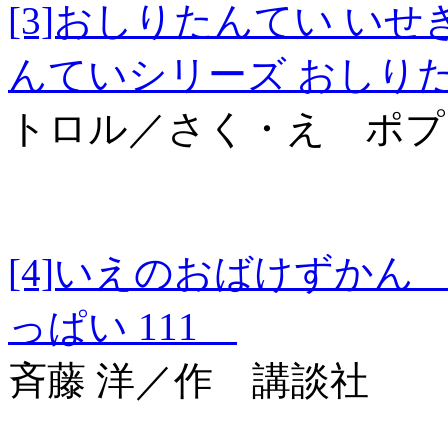
[3]おしりたんてい 
んていシリーズ おしり
トロル／さく・え ポプ
[4]いえのおばけずか
っぱい 111
斉藤 洋／作 講談社