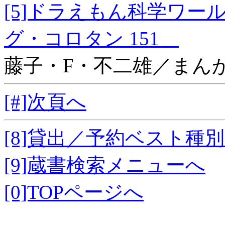
[5]ドラえもん科学ワ
グ・コロタン 151
藤子・F・不二雄／まん
[#]次頁へ
[8]貸出／予約ベスト種
[9]蔵書検索メニューへ
[0]TOPページへ