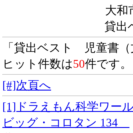
大和
貸出
「貸出ベスト 児童書（
ヒット件数は
50
件です。
[#]次頁へ
[1]ドラえもん科学
ビッグ・コロタン 134