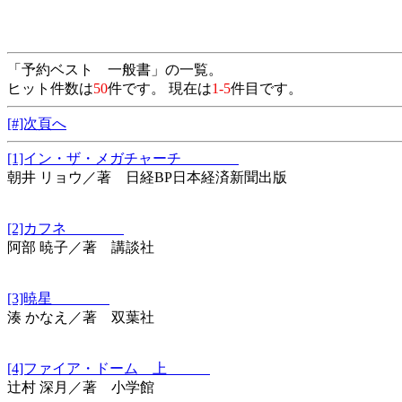
「予約ベスト 一般書」の一覧。
ヒット件数は
50
件です。 現在は
1-5
件目です。
[#]次頁へ
[1]イン・ザ・メガチャーチ
朝井 リョウ／著 日経BP日本経済新聞出版
[2]カフネ
阿部 暁子／著 講談社
[3]暁星
湊 かなえ／著 双葉社
[4]ファイア・ドーム 上
辻村 深月／著 小学館