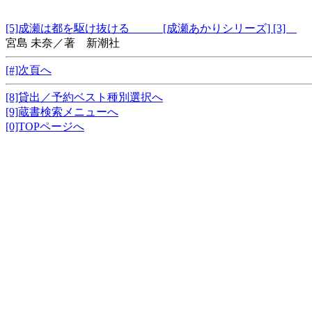
[5]成瀬は都を駆け抜ける [成瀬あかりシリーズ] [3]
宮島 未奈／著 新潮社
[#]次頁へ
[8]貸出／予約ベスト種別選択へ
[9]蔵書検索メニューへ
[0]TOPページへ