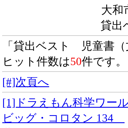
大和
貸出
「貸出ベスト 児童書（
ヒット件数は
50
件です。
[#]次頁へ
[1]ドラえもん科学
ビッグ・コロタン 134