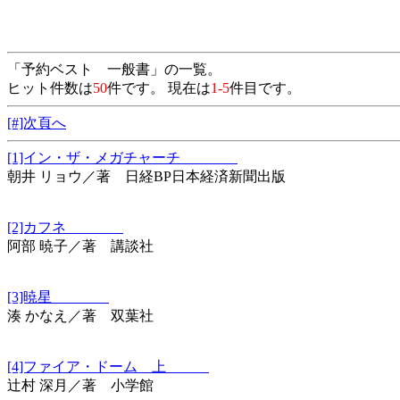
「予約ベスト 一般書」の一覧。
ヒット件数は
50
件です。 現在は
1-5
件目です。
[#]次頁へ
[1]イン・ザ・メガチャーチ
朝井 リョウ／著 日経BP日本経済新聞出版
[2]カフネ
阿部 暁子／著 講談社
[3]暁星
湊 かなえ／著 双葉社
[4]ファイア・ドーム 上
辻村 深月／著 小学館