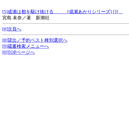
[5]成瀬は都を駆け抜ける [成瀬あかりシリーズ] [3]
宮島 未奈／著 新潮社
[#]次頁へ
[8]貸出／予約ベスト種別選択へ
[9]蔵書検索メニューへ
[0]TOPページへ