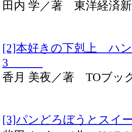
田内 学／著 東洋経済
[2]本好きの下剋上 ハ
3
香月 美夜／著 TOブッ
[3]パンどろぼう