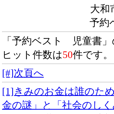
大和
予約
「予約ベスト 児童書」
ヒット件数は
50
件です。
[#]次頁へ
[1]きみのお金は誰の
金の謎」と「社会の