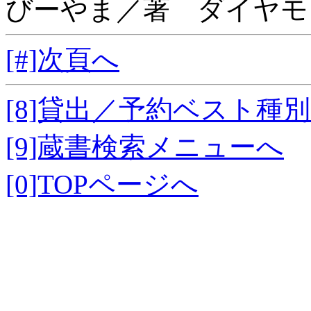
びーやま／著 ダイヤモ
[#]次頁へ
[8]貸出／予約ベスト種
[9]蔵書検索メニューへ
[0]TOPページへ