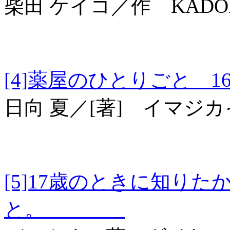
柴田 ケイコ／作 KADO
[4]薬屋のひとりごと
日向 夏／[著] イマジ
[5]17歳のときに知り
と。