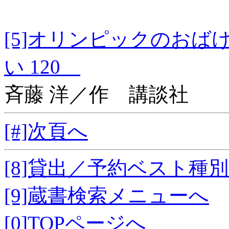
[5]オリンピックの
い 120
斉藤 洋／作 講談社
[#]次頁へ
[8]貸出／予約ベスト種
[9]蔵書検索メニューへ
[0]TOPページへ