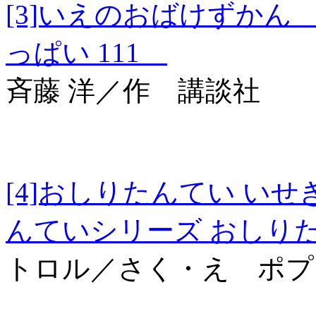
[3]いえのおばけずか
っぱい 111
斉藤 洋／作 講談社
[4]おしりたんてい 
んていシリーズ おしり
トロル／さく・え ポプ