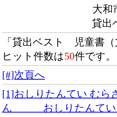
大和
貸出
「貸出ベスト 児童書（
ヒット件数は
50
件です。
[#]次頁へ
[1]おしりたんてい む
ん おしりたんていシ