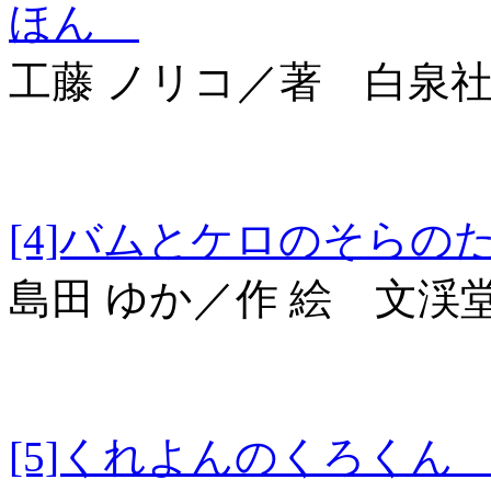
ほん
工藤 ノリコ／著 白泉
[4]バムとケロの
島田 ゆか／作 絵 文渓
[5]くれよんのくろ