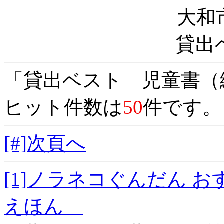
大和
貸出
「貸出ベスト 児童書（
ヒット件数は
50
件です。
[#]次頁へ
[1]ノラネコぐんだん
えほん