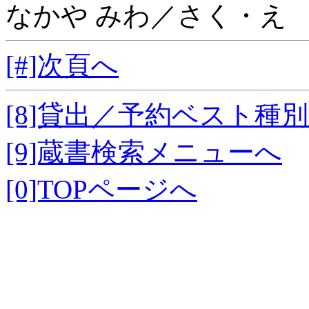
なかや みわ／さく・え
[#]次頁へ
[8]貸出／予約ベスト種
[9]蔵書検索メニューへ
[0]TOPページへ