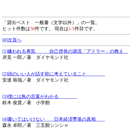
「貸出ベスト 一般書（文学以外）」の一覧。
ヒット件数は
50
件です。 現在は
1-5
件目です。
[#]次頁へ
[1]嫌われる勇気 自己啓発の源流「アドラー」の教え
岸見 一郎／著 ダイヤモンド社
[2]頭のいい人が話す前に考えていること
安達 裕哉／著 ダイヤモンド社
[3]僕には鳥の言葉がわかる
鈴木 俊貴／著 小学館
[4]書いてはいけない 日本経済墜落の真相
森永 卓郎／著 三五館シンシャ