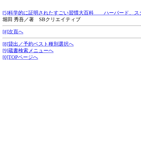
[5]科学的に証明されたすごい習慣大百科 ハーバード
堀田 秀吾／著 SBクリエイティブ
[#]次頁へ
[8]貸出／予約ベスト種別選択へ
[9]蔵書検索メニューへ
[0]TOPページへ