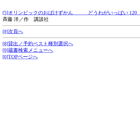
[5]オリンピックのおばけずかん どうわがいっぱい 12
斉藤 洋／作 講談社
[#]次頁へ
[8]貸出／予約ベスト種別選択へ
[9]蔵書検索メニューへ
[0]TOPページへ