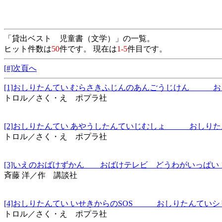
「貸出ベスト 児童書（文学）」の一覧。
ヒット件数は
50
件です。 現在は
1-5
件目です。
[#]次頁へ
[1]おしりたんてい むらさきふじんのあんごうじけん お
トロル／さく・え ポプラ社
[2]おしりたんてい あやうしたんていじむしょ おしりた
トロル／さく・え ポプラ社
[3]いえのおばけずかん おばけテレビ どうわがいっぱい 
斉藤 洋／作 講談社
[4]おしりたんてい いせきからのSOS おしりたんていシ
トロル／さく・え ポプラ社