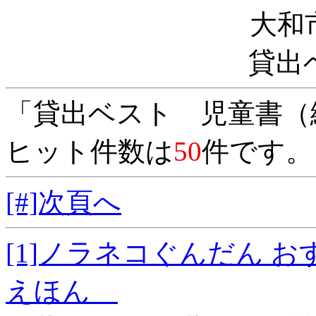
大和
貸出
「貸出ベスト 児童書（
ヒット件数は
50
件です。
[#]次頁へ
[1]ノラネコぐんだん
えほん