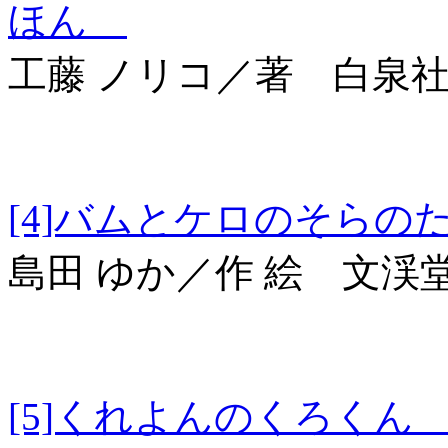
ほん
工藤 ノリコ／著 白泉
[4]バムとケロの
島田 ゆか／作 絵 文渓
[5]くれよんのくろ