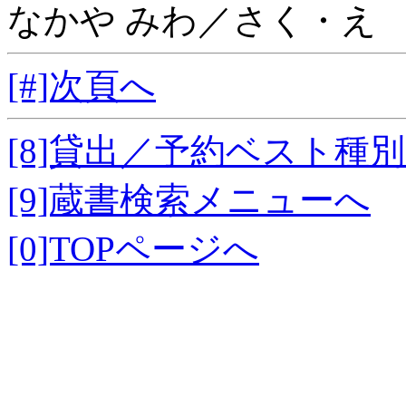
なかや みわ／さく・え
[#]次頁へ
[8]貸出／予約ベスト種
[9]蔵書検索メニューへ
[0]TOPページへ