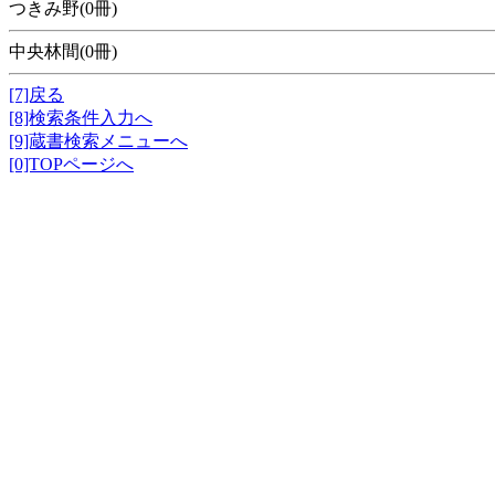
つきみ野(0冊)
中央林間(0冊)
[7]戻る
[8]検索条件入力へ
[9]蔵書検索メニューへ
[0]TOPページへ