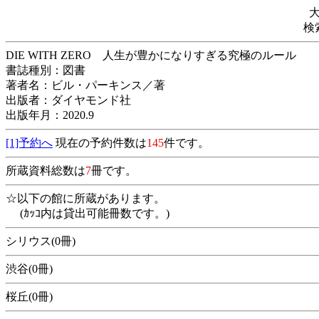
検
DIE WITH ZERO 人生が豊かになりすぎる究極のルール
書誌種別：図書
著者名：ビル・パーキンス／著
出版者：ダイヤモンド社
出版年月：2020.9
[1]予約へ
現在の予約件数は
145
件です。
所蔵資料総数は
7
冊です。
☆以下の館に所蔵があります。
(ｶｯｺ内は貸出可能冊数です。)
シリウス(0冊)
渋谷(0冊)
桜丘(0冊)