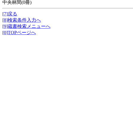
中央林間(0冊)
[7]戻る
[8]検索条件入力へ
[9]蔵書検索メニューへ
[0]TOPページへ