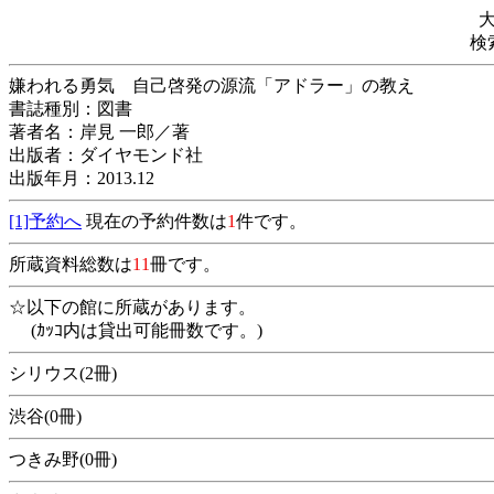
検
嫌われる勇気 自己啓発の源流「アドラー」の教え
書誌種別：図書
著者名：岸見 一郎／著
出版者：ダイヤモンド社
出版年月：2013.12
[1]予約へ
現在の予約件数は
1
件です。
所蔵資料総数は
11
冊です。
☆以下の館に所蔵があります。
(ｶｯｺ内は貸出可能冊数です。)
シリウス(2冊)
渋谷(0冊)
つきみ野(0冊)