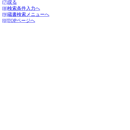
[7]戻る
[8]検索条件入力へ
[9]蔵書検索メニューへ
[0]TOPページへ