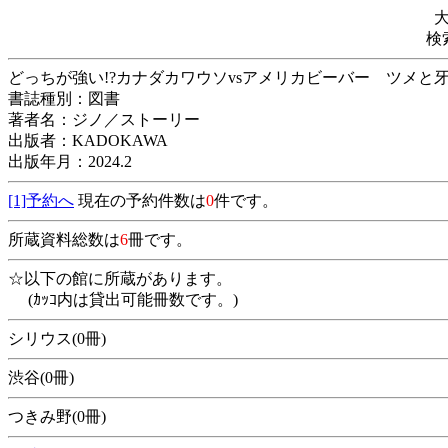
検
どっちが強い!?カナダカワウソvsアメリカビーバー ツ
書誌種別：図書
著者名：ジノ／ストーリー
出版者：KADOKAWA
出版年月：2024.2
[1]予約へ
現在の予約件数は
0
件です。
所蔵資料総数は
6
冊です。
☆以下の館に所蔵があります。
(ｶｯｺ内は貸出可能冊数です。)
シリウス(0冊)
渋谷(0冊)
つきみ野(0冊)