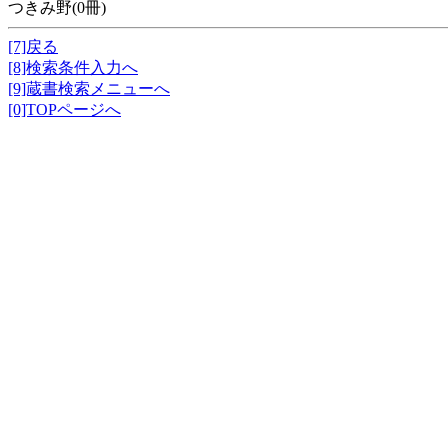
つきみ野(0冊)
[7]戻る
[8]検索条件入力へ
[9]蔵書検索メニューへ
[0]TOPページへ