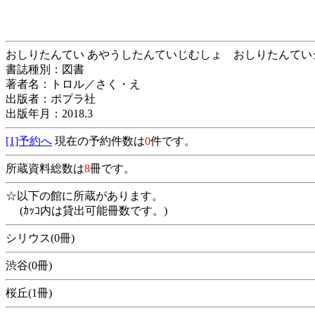
おしりたんてい あやうしたんていじむしょ おしりたん
書誌種別：図書
著者名：トロル／さく・え
出版者：ポプラ社
出版年月：2018.3
[1]予約へ
現在の予約件数は
0
件です。
所蔵資料総数は
8
冊です。
☆以下の館に所蔵があります。
(ｶｯｺ内は貸出可能冊数です。)
シリウス(0冊)
渋谷(0冊)
桜丘(1冊)