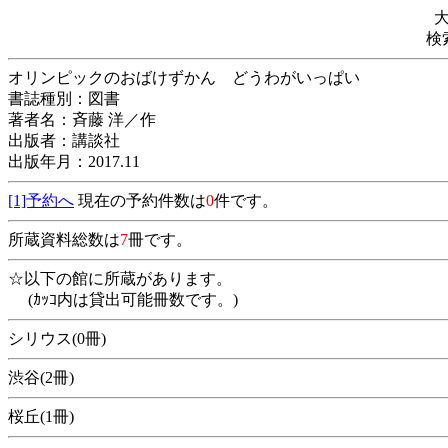
検
オリンピックのおばけずかん どうわがいっぱい
書誌種別：図書
著者名：斉藤 洋／作
出版者：講談社
出版年月：2017.11
[1]予約へ
現在の予約件数は
0
件です。
所蔵資料総数は
7
冊です。
☆以下の館に所蔵があります。
(ｶｯｺ内は貸出可能冊数です。)
シリウス(0冊)
渋谷(2冊)
桜丘(1冊)