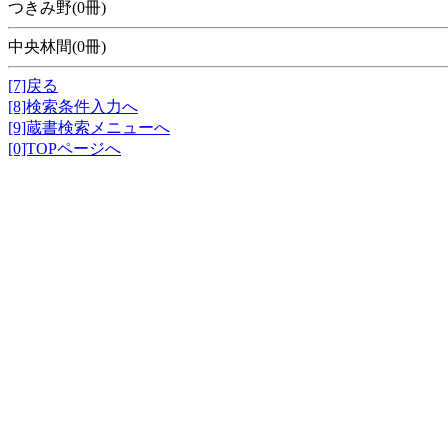
つきみ野(0冊)
中央林間(0冊)
[7]戻る
[8]検索条件入力へ
[9]蔵書検索メニューへ
[0]TOPページへ