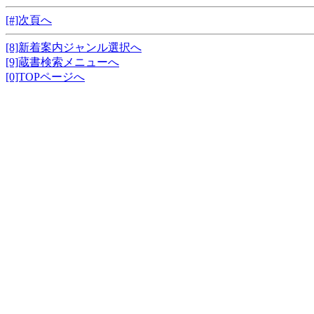
[#]次頁へ
[8]新着案内ジャンル選択へ
[9]蔵書検索メニューへ
[0]TOPページへ