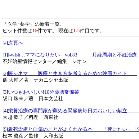
「医学･薬学」の新着一覧。
ヒット件数は
16
件です。 現在は
1-5
件目です。
[#]次頁へ
[1]i‐wish…ママになりたい vol.83 月経周期と不妊治療
不妊治療情報センター／編集 シオン
[2]医シネマ 医療と生き方を考えるための映画ガイド
孫 大輔／著 ナカニシヤ出版
[3]いつもおいしい!10分薬膳常備菜
阪口 珠未／著 日本文芸社
[4]栄養治療の専門家が薦める腎臓病毎日のおいしい
大越 郷子／料理 西東社
[5]希死念慮と自傷のことがよくわかる本 「死にたい」
松本 俊彦／監修 大和出版