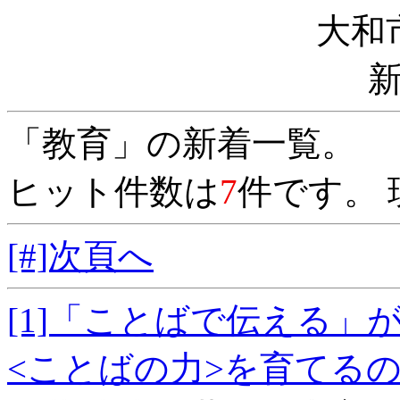
大和
「教育」の新着一覧。
ヒット件数は
7
件です。 
[#]次頁へ
[1]「ことばで伝える
<ことばの力>を育て