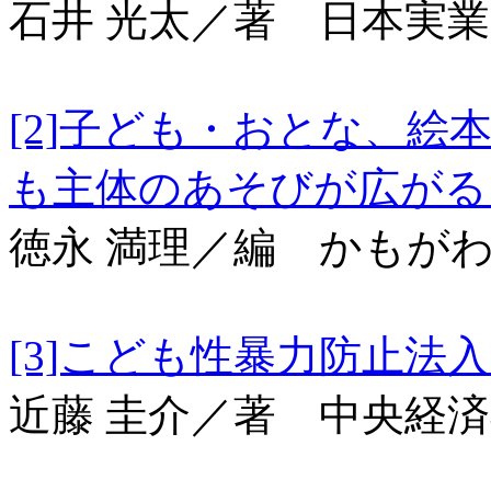
石井 光太／著 日本実
[2]子ども・おとな、
も主体のあそびが広
徳永 満理／編 かもが
[3]こども性暴力
近藤 圭介／著 中央経