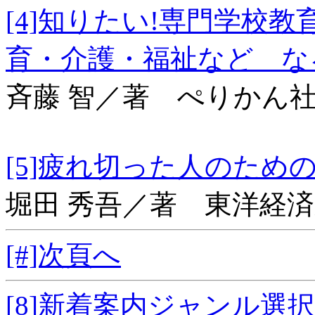
[4]知りたい!専門学
育・介護・福祉など な
斉藤 智／著 ぺりかん
[5]疲れ切った人
堀田 秀吾／著 東洋経
[#]次頁へ
[8]新着案内ジャンル選