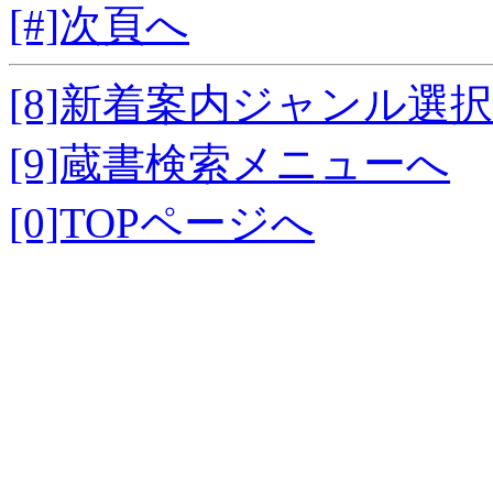
[#]次頁へ
[8]新着案内ジャンル選
[9]蔵書検索メニューへ
[0]TOPページへ