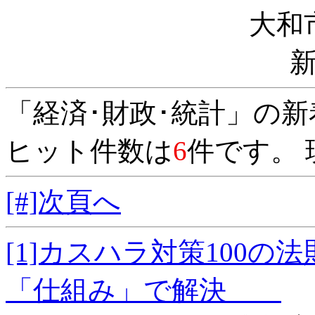
大和
「経済･財政･統計」の
ヒット件数は
6
件です。 
[#]次頁へ
[1]カスハラ対策100
「仕組み」で解決