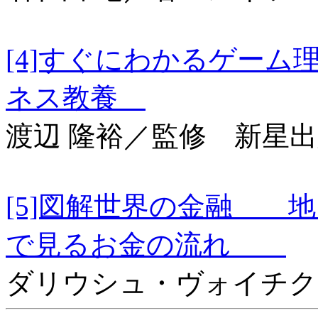
[4]すぐにわかるゲー
ネス教養
渡辺 隆裕／監修 新星
[5]図解世界の金融 
で見るお金の流れ
ダリウシュ・ヴォイチク