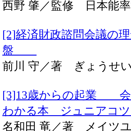
西野 肇／監修 日本能
[2]経済財政諮問会議
盤
前川 守／著 ぎょうせ
[3]13歳からの起業 
わかる本 ジュニアコ
名和田 竜／著 メイツ