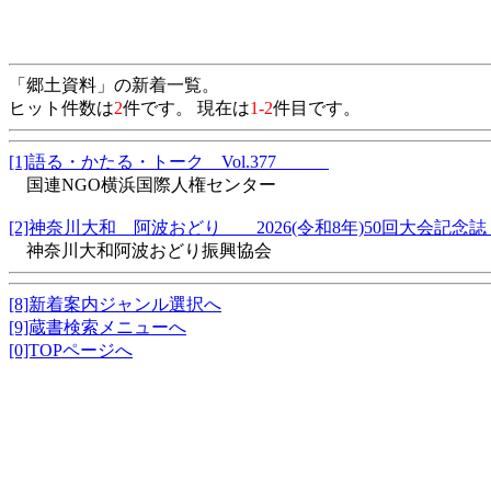
「郷土資料」の新着一覧。
ヒット件数は
2
件です。 現在は
1-2
件目です。
[1]語る・かたる・トーク Vol.377
国連NGO横浜国際人権センター
[2]神奈川大和 阿波おどり 2026(令和8年)50回大会記
神奈川大和阿波おどり振興協会
[8]新着案内ジャンル選択へ
[9]蔵書検索メニューへ
[0]TOPページへ