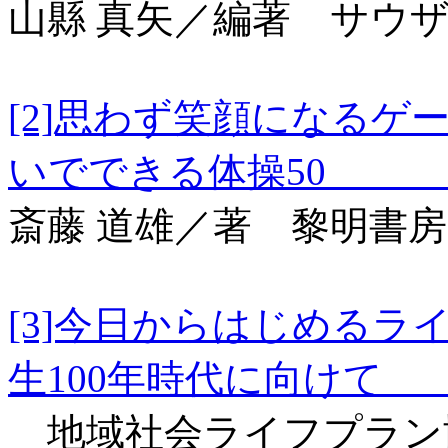
山縣 真矢／編著 サウ
[2]思わず笑顔になるゲ
いでできる体操5
斎藤 道雄／著 黎明書房
[3]今日からはじめるラ
生100年時代に向け
地域社会ライフプラン