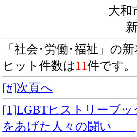
大和
「社会･労働･福祉」の
ヒット件数は
11
件です。
[#]次頁へ
[1]LGBTヒストリー
をあげた人々の闘い