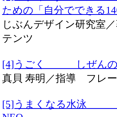
ための「自分でできる1
じぶんデザイン研究室／
テンツ
[4]うごく しぜんの
真貝 寿明／指導 フレ
[5]うまくなる水泳 