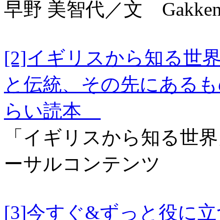
早野 美智代／文 Gakke
[2]イギリスから知る
と伝統、その先にあるも
らい読本
「イギリスから知る世界
ーサルコンテンツ
[3]今すぐ&ずっと役