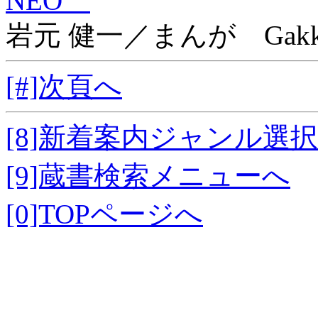
NEO
岩元 健一／まんが Gakk
[#]次頁へ
[8]新着案内ジャンル選
[9]蔵書検索メニューへ
[0]TOPページへ