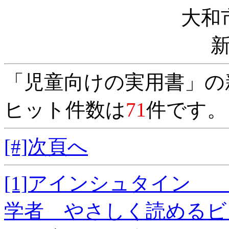
大和
「児童向けの実用書」の
ヒット件数は
71
件です。
[#]次頁へ
[1]アインシュタイン
学者 やさしく読めるビ