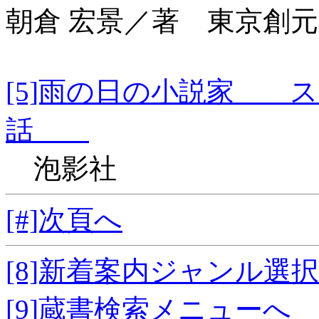
朝倉 宏景／著 東京創
[5]雨の日の小説家 
話
泡影社
[#]次頁へ
[8]新着案内ジャンル選
[9]蔵書検索メニューへ