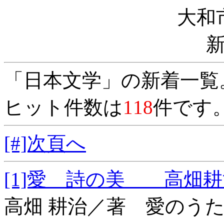
大和
「日本文学」の新着一覧
ヒット件数は
118
件です
[#]次頁へ
[1]愛 詩の美 高
高畑 耕治／著 愛のう