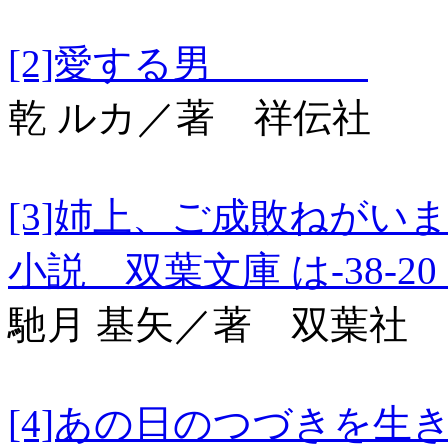
[2]愛する男
乾 ルカ／著 祥伝社
[3]姉上、ご成敗ねがい
小説 双葉文庫 は-38-2
馳月 基矢／著 双葉社
[4]あの日のつづ