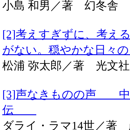
小島 和男／著 幻冬舎
[2]考えすぎずに、考
がない。穏やかな日
松浦 弥太郎／著 光文社
[3]声なきものの声 
伝
ダライ・ラマ14世／著