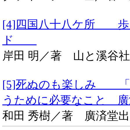
[4]四国八十八ケ所 
ド
岸田 明／著 山と溪谷社
[5]死ぬのも楽しみ 
うために必要なこと 廣
和田 秀樹／著 廣済堂