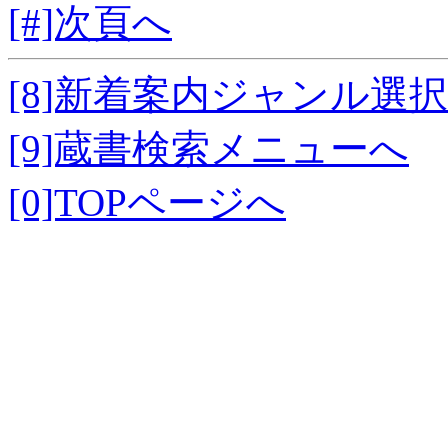
[#]次頁へ
[8]新着案内ジャンル選
[9]蔵書検索メニューへ
[0]TOPページへ