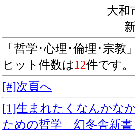
大和
「哲学･心理･倫理･宗教
ヒット件数は
12
件です。
[#]次頁へ
[1]生まれたくなんか
ための哲学 幻冬舎新書 こ