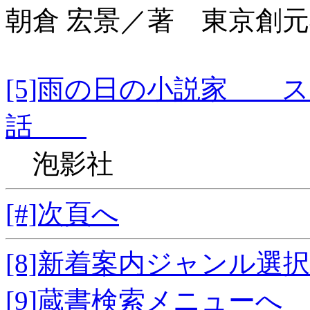
朝倉 宏景／著 東京創
[5]雨の日の小説家 
話
泡影社
[#]次頁へ
[8]新着案内ジャンル選
[9]蔵書検索メニューへ