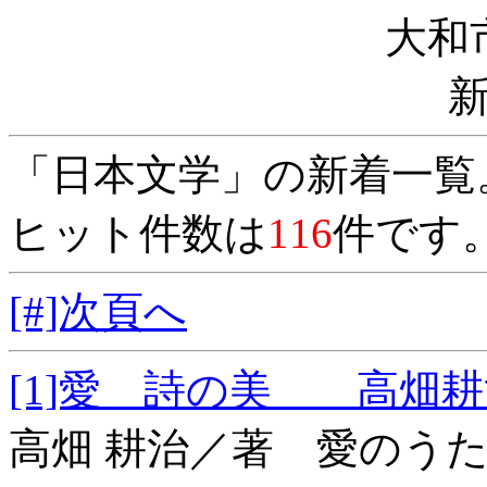
大和
「日本文学」の新着一覧
ヒット件数は
116
件です
[#]次頁へ
[1]愛 詩の美 高
高畑 耕治／著 愛のう