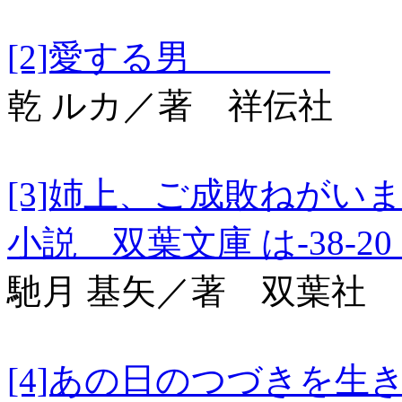
[2]愛する男
乾 ルカ／著 祥伝社
[3]姉上、ご成敗ねがい
小説 双葉文庫 は-38-2
馳月 基矢／著 双葉社
[4]あの日のつづ