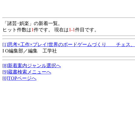
「諸芸･娯楽」の新着一覧。
ヒット件数は
1
件です。 現在は
1-1
件目です。
[1]思考×工作×プレイ!世界のボードゲームづくり チェス、
I O編集部／編集 工学社
[8]新着案内ジャンル選択へ
[9]蔵書検索メニューへ
[0]TOPページへ