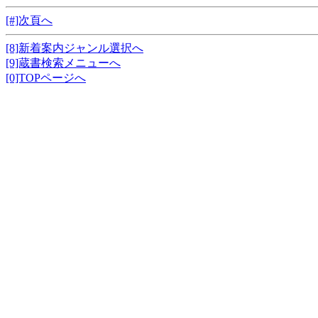
[#]次頁へ
[8]新着案内ジャンル選択へ
[9]蔵書検索メニューへ
[0]TOPページへ