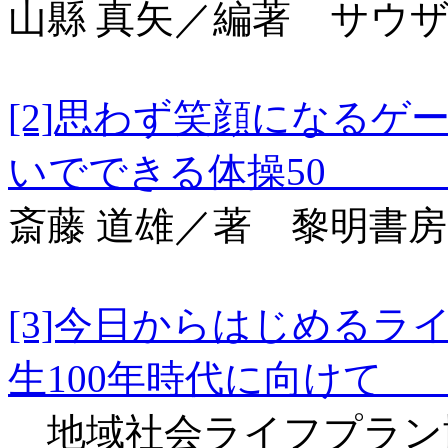
山縣 真矢／編著 サウ
[2]思わず笑顔になるゲ
いでできる体操5
斎藤 道雄／著 黎明書房
[3]今日からはじめるラ
生100年時代に向け
地域社会ライフプラン