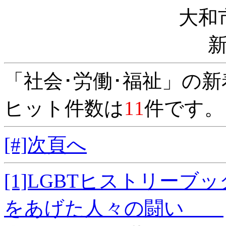
大和
「社会･労働･福祉」の
ヒット件数は
11
件です。
[#]次頁へ
[1]LGBTヒストリー
をあげた人々の闘い