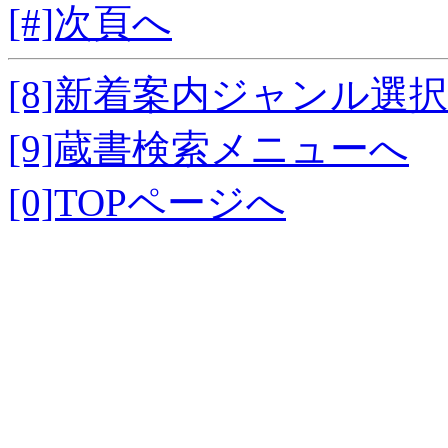
[#]次頁へ
[8]新着案内ジャンル選
[9]蔵書検索メニューへ
[0]TOPページへ