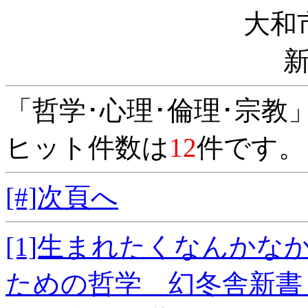
大和
「哲学･心理･倫理･宗教
ヒット件数は
12
件です。
[#]次頁へ
[1]生まれたくなんか
ための哲学 幻冬舎新書 こ