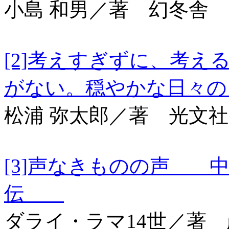
小島 和男／著 幻冬舎
[2]考えすぎずに、考
がない。穏やかな日
松浦 弥太郎／著 光文社
[3]声なきものの声 
伝
ダライ・ラマ14世／著