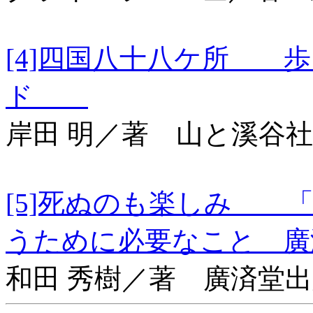
[4]四国八十八ケ所 
ド
岸田 明／著 山と溪谷社
[5]死ぬのも楽しみ 
うために必要なこと 廣
和田 秀樹／著 廣済堂