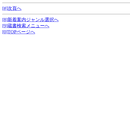
[#]次頁へ
[8]新着案内ジャンル選択へ
[9]蔵書検索メニューへ
[0]TOPページへ