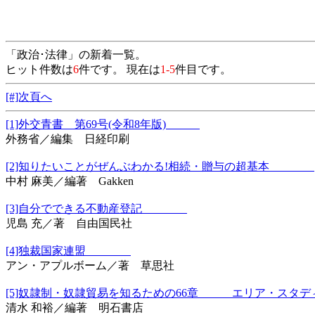
「政治･法律」の新着一覧。
ヒット件数は
6
件です。 現在は
1-5
件目です。
[#]次頁へ
[1]外交青書 第69号(令和8年版)
外務省／編集 日経印刷
[2]知りたいことがぜんぶわかる!相続・贈与の超基本
中村 麻美／編著 Gakken
[3]自分でできる不動産登記
児島 充／著 自由国民社
[4]独裁国家連盟
アン・アプルボーム／著 草思社
[5]奴隷制・奴隷貿易を知るための66章 エリア・スタディ
清水 和裕／編著 明石書店