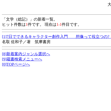
「文学（総記）」の新着一覧。
ヒット件数は
1
件です。 現在は
1-1
件目です。
[1]7日でできるキャラクター創作入門 想像って役立つの
名取 佐和子／著 筑摩書房
[8]新着案内ジャンル選択へ
[9]蔵書検索メニューへ
[0]TOPページへ