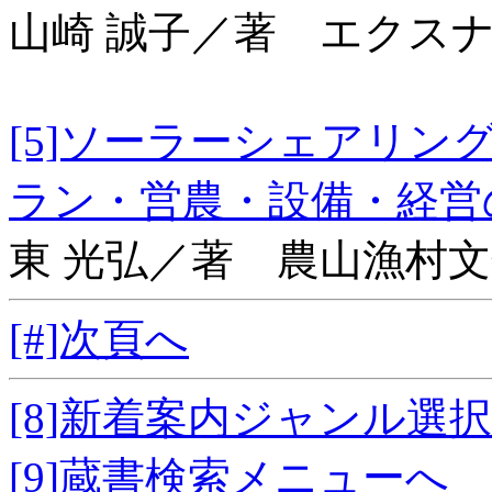
山崎 誠子／著 エクス
[5]ソーラーシェアリ
ラン・営農・設備・
東 光弘／著 農山漁村
[#]次頁へ
[8]新着案内ジャンル選
[9]蔵書検索メニューへ