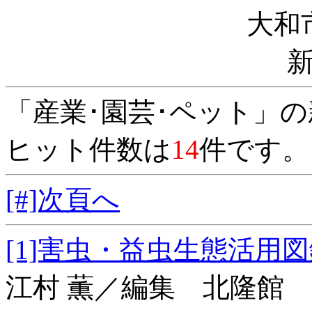
大和
「産業･園芸･ペット」
ヒット件数は
14
件です。
[#]次頁へ
[1]害虫・益虫生
江村 薫／編集 北隆館