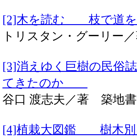
[2]木を読む 枝で
トリスタン・グーリー／
[3]消えゆく巨樹の民
てきたのか
谷口 渡志夫／著 築地
[4]植栽大図鑑 樹